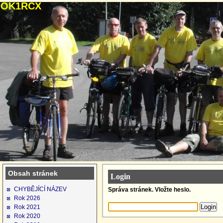
OK1RCX
Obsah stránek
Login
CHYBĚJÍCÍ NÁZEV
Správa stránek. Vložte heslo.
Rok 2026
Rok 2021
Rok 2020