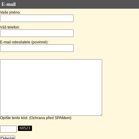
E-mail
Vaše jméno:
Váš telefon:
E-mail odesilatele (povinné):
Opište tento kód. (Ochrana před SPAMem)
68523